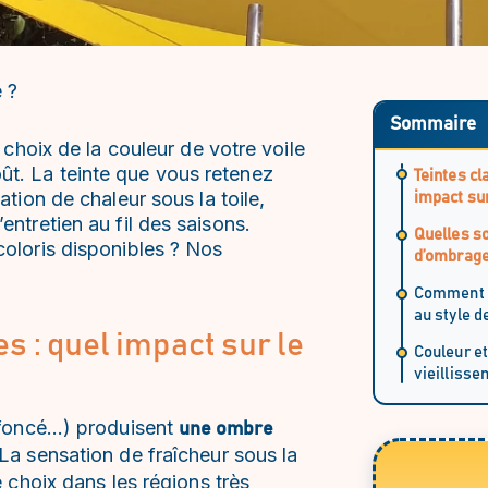
 ?
Sommaire
e choix de la couleur de votre voile
ût. La teinte que vous retenez
Teintes cl
ation de chaleur sous la toile,
impact sur
entretien au fil des saisons.
Quelles so
coloris disponibles ? Nos
d’ombrage 
Comment ac
au style d
es : quel impact sur le
Couleur et
vieillisse
t foncé…) produisent
une ombre
 La sensation de fraîcheur sous la
e choix dans les régions très