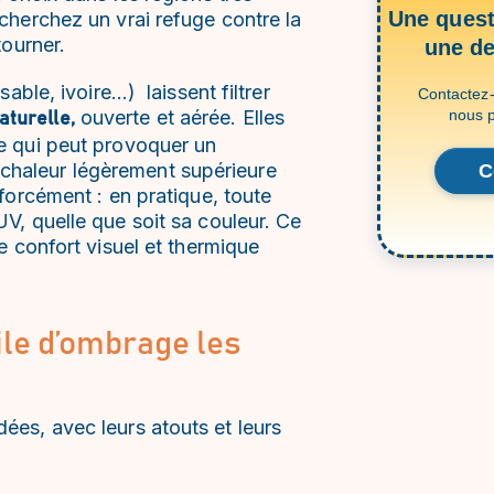
Une quest
 cherchez un vrai refuge contre la
tourner.
une d
sable, ivoire…) laissent filtrer
Contactez-
ouverte et aérée. Elles
nous p
turelle,
ce qui peut provoquer un
chaleur légèrement supérieure
C
 forcément : en pratique, toute
UV, quelle que soit sa couleur. Ce
le confort visuel et thermique
ile d’ombrage les
dées, avec leurs atouts et leurs