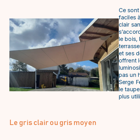
Ce sont 
faciles 
clair sa
s’accord
le bois,
terrasse
et ses d
offrent 
luminosi
pas un 
Serge F
le taupe
plus util
Le gris clair ou gris moyen