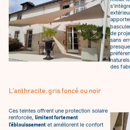
s’intèg
extérieu
apporte
bascule
de proje
sans err
presque
préfére
naturels
des fabr
L’anthracite, gris foncé ou noir
Ces teintes offrent une protection solaire
renforcée,
limitent fortement
et améliorent le confort
l’éblouissement