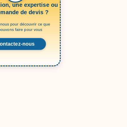
ion, une expertise ou
emande de devis ?
nous pour découvrir ce que
ouvons faire pour vous
ontactez-nous