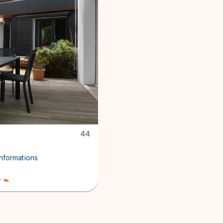
44
informations