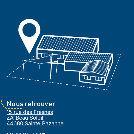
Nous retrouver
15 rue des Fresnes
ZA Beau Soleil
44680 Sainte Pazanne