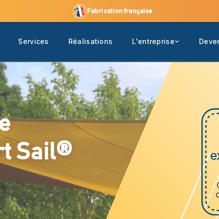
Fabrication française
Services
Réalisations
L'entreprise
Deven
e
t Sail®
e