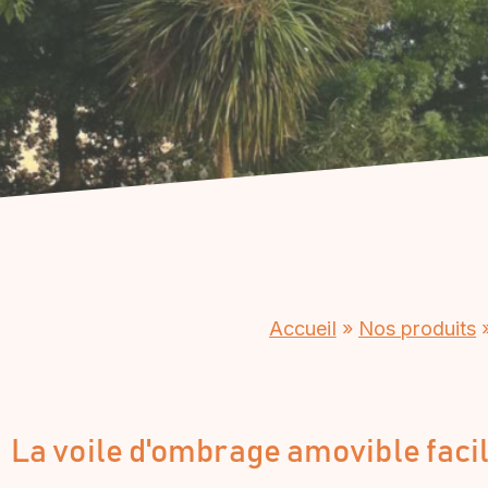
Accueil
»
Nos produits
La voile d'ombrage amovible facil