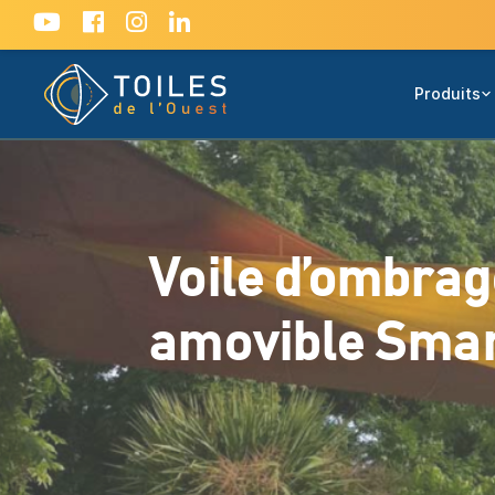
Produits
Voile d’ombrag
amovible Smar