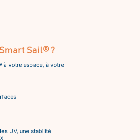
 Smart Sail® ?
® à votre espace, à votre
urfaces
es UV, une stabilité
ix