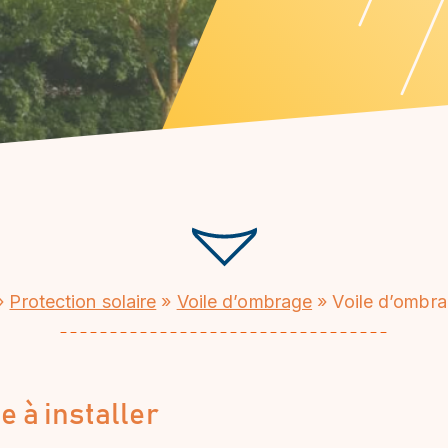
»
Protection solaire
»
Voile dʼombrage
»
Voile d’ombra
e à installer