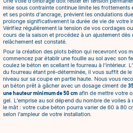
Une voile d’ombrage doit rester en tension permanen
mise sous contrainte continue limite les frottements e
et ses points d’ancrage, prévient les ondulations due
prolonge significativement la durée de vie de votre in
Vérifiez régulièrement la tension de vos cordages ou 
cours de la saison et procédez à un ajustement dès 
relâchement est constaté.
Pour la création des plots béton qui recevront vos m
commencez par établir une fouille au sol avec son fer
coulez le béton en scellant le fourreau à l’intérieur. L
du fourreau étant pré-déterminée, il vous suffit de l
niveau sur sa coupe en partie haute. Nous vous r
un béton prêt à gâcher avec un dosage ciment de
3
afin de mettre votre 
une hauteur minimum de 50 cm
gel. L’emprise au sol dépend du nombre de voiles à 
le mât : votre cube béton pourra varier de 60 à 80 
selon l’ampleur de votre installation.