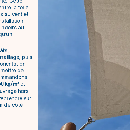
te. Cette
ntre la toile
s au vent et
stallation.
ridoirs au
qu’un
âts,
raillage, puis
’orientation
e mettre de
ecommandons
et
50 kg/m³
ouvrage hors
reprendre sur
cm de côté