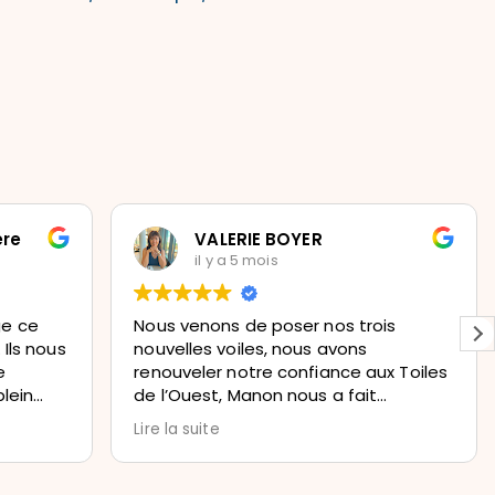
ere
VALERIE BOYER
il y a 5 mois
ge ce
Nous venons de poser nos trois
s
nouvelles voiles, nous avons
e
renouveler notre confiance aux Toiles
lein
de l’Ouest, Manon nous a fait
ment
découvrir les couleurs tendances du
Lire la suite
moment et nous sommes ravis du
.
résultat. Je recommande, quel beau
travail soigné.