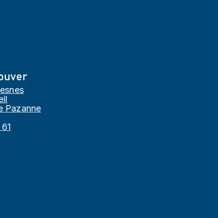
ouver
resnes
il
e Pazanne
 61