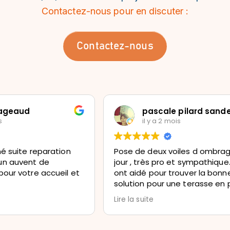
Contactez-nous pour en discuter :
Contactez-nous
Pageaud
pascale pilard sand
s
il y a 2 mois
né suite reparation
Pose de deux voiles d ombra
un auvent de
jour , très pro et sympathique. Ils nou
pour votre accueil et
ont aidé pour trouver la bonn
solution pour une terasse en p
soleil . Nous sommes absolu
Lire la suite
ravis du résultat. Très bons conseils . À
recommander sans hésitation