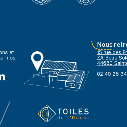
Nous retr
ons et
15 rue des F
sur nos
ZA Beau Sole
44680 Saint
02 40 26 34